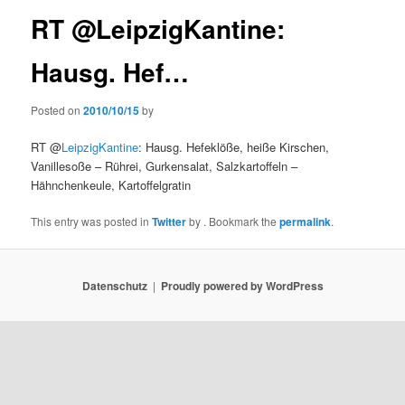
RT @LeipzigKantine:
Hausg. Hef…
Posted on
2010/10/15
by
RT @
LeipzigKantine
: Hausg. Hefeklöße, heiße Kirschen,
Vanillesoße – Rührei, Gurkensalat, Salzkartoffeln –
Hähnchenkeule, Kartoffelgratin
This entry was posted in
Twitter
by
. Bookmark the
permalink
.
Datenschutz
Proudly powered by WordPress