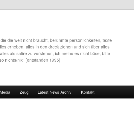
die die welt nicht braucht, berühmte persönlichkeiten, texte
lles erheben, alles in den dreck ziehen und sich über alles
alles als satire zu verstehen, ich meine es nicht böse, bitte
so nichts/nix" (entstanden 1995)
 Media
Zeug
Latest News Archiv
Kontakt