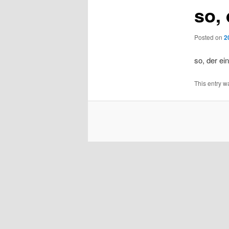
so,
Posted on
2
so, der ei
This entry w